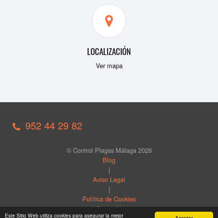
LOCALIZACIÓN
Ver mapa
952 44 29 82
© Control Plagas Málaga 2026
Blog
|
Aviso Legal
|
Política de Cookies
| Created by
Este Sitio Web utiliza cookies para asegurar la mejor
Aceptar