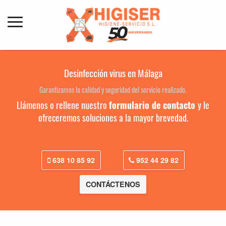
Desinfección virus en Málaga
Garantizamos la calidad y seguridad del servicio realizado.
Llámenos o rellene nuestro
formulario de contacto
y le
ofreceremos soluciones a la mayor brevedad.
638 10 85 92
952 44 29 82
CONTÁCTENOS