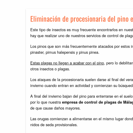
Eliminación de procesionaria del pino 
Este tipo de insectos es muy frecuente encontrarlos en nues
hay que realizar uno de nuestros servicios de control de pl
Los pinos que son más frecuentemente atacados por estos inse
pinaster, pimus halepensis y pinus pinea.
Tratamientos contra la Le
Estas plagas no llegan a acabar con el pino
, pero lo debili
Málaga | Higiser
otros insectos o plagas.
Los ataques de la procesionaria suelen darse al final del v
invierno cuando entran en actividad y comienzan su búsqued
A final del invierno bajan del pino para enterrarse en el su
por lo que nuestra
empresa de control de plagas de Mála
de que cause daños mayores.
Las orugas comienzan a alimentarse en el mismo lugar dond
nidos de seda provisionales.