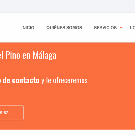
INICIO
QUIÉNES SOMOS
SERVICIOS
L
el Pino en Málaga
o de contacto
y le ofreceremos
9 82