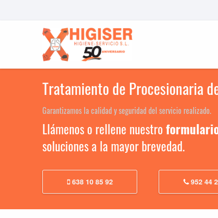
Tratamiento de Procesionaria d
Garantizamos la calidad y seguridad del servicio realizado.
Llámenos o rellene nuestro
formulari
soluciones a la mayor brevedad.
638 10 85 92
952 44 2