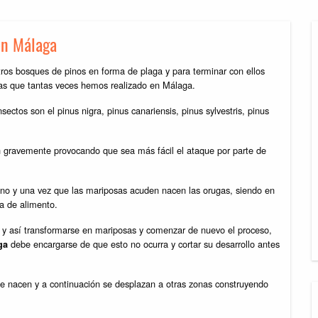
en Málaga
tros bosques de pinos en forma de plaga y para terminar con ellos
agas que tantas veces hemos realizado en Málaga.
ctos son el pinus nigra, pinus canariensis, pinus sylvestris, pinus
gionella en
Servicio de desinfección Málaga | Higiser
tan gravemente provocando que sea más fácil el ataque por parte de
erano y una vez que las mariposas acuden nacen las orugas, siendo en
a de alimento.
elo y así transformarse en mariposas y comenzar de nuevo el proceso,
debe encargarse de que esto no ocurra y cortar su desarrollo antes
ga
e nacen y a continuación se desplazan a otras zonas construyendo